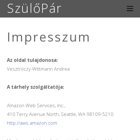
SzülőPár
Impresszum
Az oldal tulajdonosa:
Vesztróczy-Wittmann Andrea
A tárhely szolgáltatója:
Amazon Web Services, Inc.,
410 Terry Avenue North, Seattle, WA 98109-5210
http://aws.amazon.com