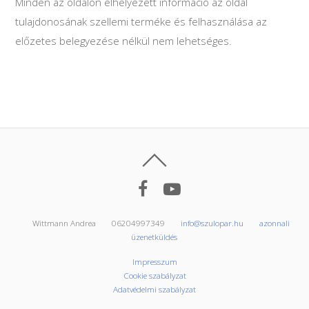
Minden az oldalon elhelyezett információ az oldal
tulajdonosának szellemi terméke és felhasználása az
előzetes belegyezése nélkül nem lehetséges.
Wittmann Andrea
06204997349
info@szulopar.hu
azonnali
üzenetküldés
Impresszum
Cookie szabályzat
Adatvédelmi szabályzat