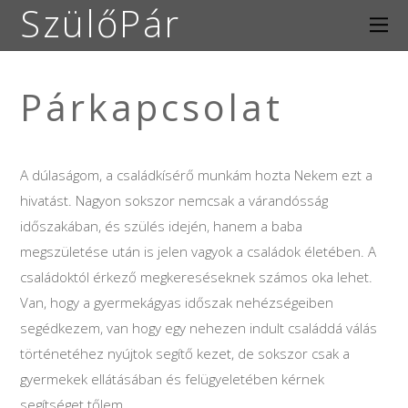
SzülőPár
Párkapcsolat
A dúlaságom, a családkísérő munkám hozta Nekem ezt a
hivatást. Nagyon sokszor nemcsak a várandósság
időszakában, és szülés idején, hanem a baba
megszületése után is jelen vagyok a családok életében. A
családoktól érkező megkereséseknek számos oka lehet.
Van, hogy a gyermekágyas időszak nehézségeiben
segédkezem, van hogy egy nehezen indult családdá válás
történetéhez nyújtok segítő kezet, de sokszor csak a
gyermekek ellátásában és felügyeletében kérnek
segítséget tőlem.