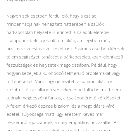
Nagyon sok esetben fordul elő, hogy a család
mindennapjainak nehezített hátterében a szülők
párkapcsolati helyzete is érintett. Családok életébe
csöppenek bele a jelenlétem okán, ami egyben mély
bizalmi viszonyt is szül közöttünk. Számos esetben kérnek
tőlem segítséget, tanácsot a párkapcsolatukban jelentkező
feszültségek és helyzetek megoldásában. Például, hogy
hogyan kezeljék a különböző felmerülő problémákat vagy
történéseket. Van, hogy nehezített a kommunikáció is
közöttük, és az állandó veszekedésbe fulladás miatt nem
tudnak megbeszélni fontos, a családot érintő kérdéseket.
A felém érkező őszinte bizalom, és a megoldásra váró
esetek súlyossága miatt, úgy éreztem kevés már
részemről a jószándék, a mély empatikus hozzáállás. Azt
éreztem, hogy eszközöket és tudást kell szereznem