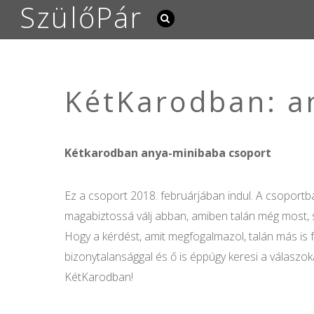
SzülőPár
KétKarodban: a
Kétkarodban anya-minibaba csoport
Ez a csoport 2018. februárjában indul. A csoportb
magabiztossá válj abban, amiben talán még most, so
Hogy a kérdést, amit megfogalmazol, talán más is 
bizonytalansággal és ő is éppúgy keresi a válaszok
KétKarodban!