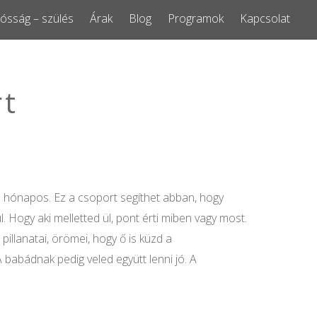
ósság – szülés
Árak
Blog
Programok
Kapcsolat
rt
 1 hónapos. Ez a csoport segíthet abban, hogy
 Hogy aki melletted ül, pont érti miben vagy most.
llanatai, örömei, hogy ő is küzd a
 babádnak pedig veled együtt lenni jó. A