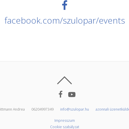
facebook.com/szulopar/events
ittmann Andrea
06204997349
info@szulopar.hu
azonnali üzenetküld
Impresszum
Cookie szabályzat