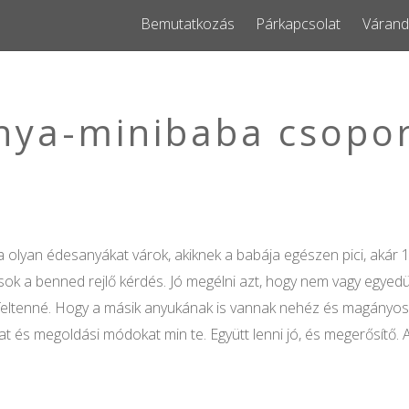
Bemutatkozás
Párkapcsolat
Várand
nya-minibaba csopo
a olyan édesanyákat várok, akiknek a babája egészen pici, akár
k a benned rejlő kérdés. Jó megélni azt, hogy nem vagy egyedül.
feltenné. Hogy a másik anyukának is vannak nehéz és magányos pi
at és megoldási módokat min te. Együtt lenni jó, és megerősítő. A