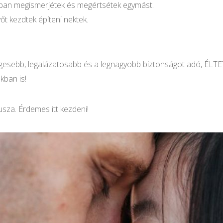
jobban megismerjétek és megértsétek egymást.
őt kezdtek építeni nektek.
égesebb, legalázatosabb és a legnagyobb biztonságot adó, ÉLTE
kban is!
sza. Érdemes itt kezdeni!