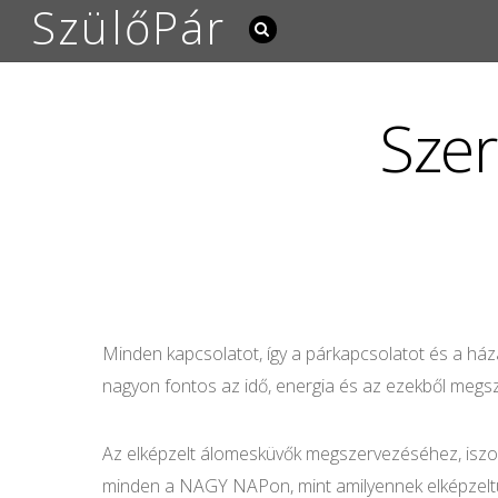
SzülőPár
Szer
Minden kapcsolatot, így a párkapcsolatot és a háza
nagyon fontos az idő, energia és az ezekből megsz
Az elképzelt álomesküvők megszervezéséhez, iszon
minden a NAGY NAPon, mint amilyennek elképzeltük