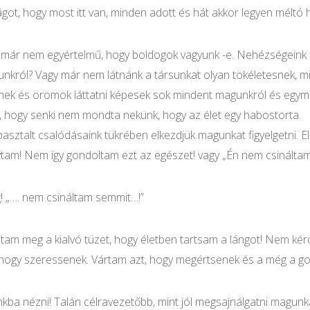
got, hogy most itt van, minden adott és hát akkor legyen méltó
 már nem egyértelmű, hogy boldogok vagyunk -e. Nehézségeink 
yunkról? Vagy már nem látnánk a társunkat olyan tökéletesnek,
hek és örömök láttatni képesek sok mindent magunkról és egymás
ó, hogy senki nem mondta nekünk, hogy az élet egy habostorta.
asztalt csalódásaink tükrében elkezdjük magunkat figyelgetni. E
tam! Nem így gondoltam ezt az egészet! vagy „Én nem csináltam 
! „…. nem csináltam semmit…!”
m meg a kialvó tüzet, hogy életben tartsam a lángot! Nem ké
hogy szeressenek. Vártam azt, hogy megértsenek és a még a gondo
 nézni! Talán célravezetőbb, mint jól megsajnálgatni magunkat,