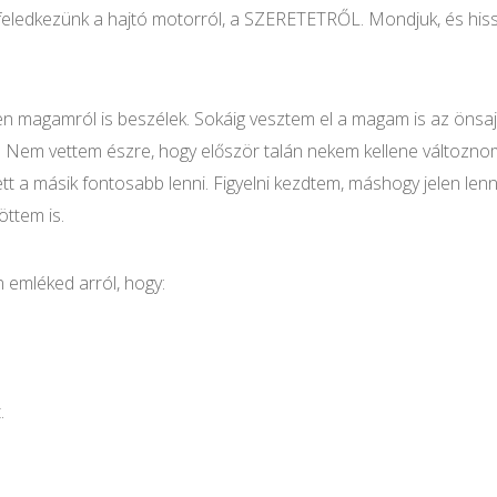
eledkezünk a hajtó motorról, a SZERETETRŐL. Mondjuk, és hisszü
n magamról is beszélek. Sokáig vesztem el a magam is az önsaj
Nem vettem észre, hogy először talán nekem kellene változnom, 
t a másik fontosabb lenni. Figyelni kezdtem, máshogy jelen len
öttem is.
 emléked arról, hogy:
.