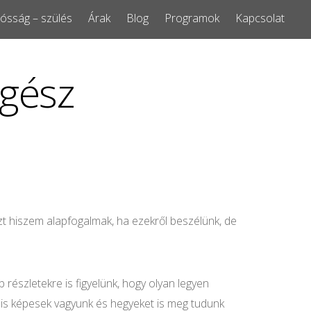
ósság – szülés
Árak
Blog
Programok
Kapcsolat
egész
zt hiszem alapfogalmak, ha ezekről beszélünk, de
észletekre is figyelünk, hogy olyan legyen
is képesek vagyunk és hegyeket is meg tudunk