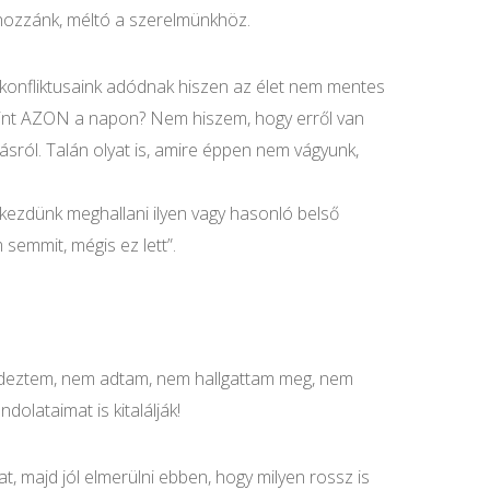
 hozzánk, méltó a szerelmünkhöz.
konfliktusaink adódnak hiszen az élet nem mentes
 mint AZON a napon? Nem hiszem, hogy erről van
ról. Talán olyat is, amire éppen nem vágyunk,
lkezdünk meghallani ilyen vagy hasonló belső
semmit, mégis ez lett”.
rdeztem, nem adtam, nem hallgattam meg, nem
lataimat is kitalálják!
 majd jól elmerülni ebben, hogy milyen rossz is