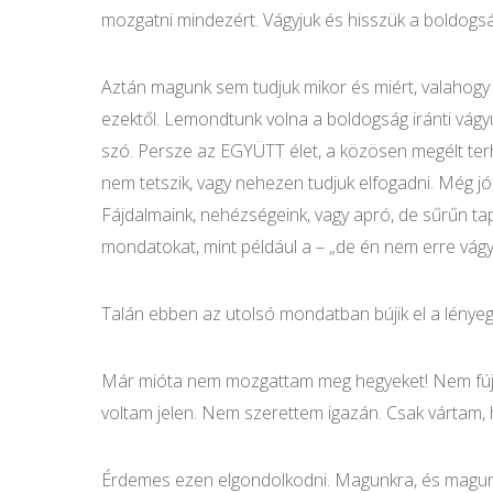
mozgatni mindezért. Vágyjuk és hisszük a boldogsá
Aztán magunk sem tudjuk mikor és miért, valahogy
ezektől. Lemondtunk volna a boldogság iránti vág
szó. Persze az EGYÜTT élet, a közösen megélt ter
nem tetszik, vagy nehezen tudjuk elfogadni. Még j
Fájdalmaink, nehézségeink, vagy apró, de sűrűn tap
mondatokat, mint például a – „de én nem erre vágy
Talán ebben az utolsó mondatban bújik el a lényeg
Már mióta nem mozgattam meg hegyeket! Nem fújta
voltam jelen. Nem szerettem igazán. Csak vártam, 
Érdemes ezen elgondolkodni. Magunkra, és magunkba