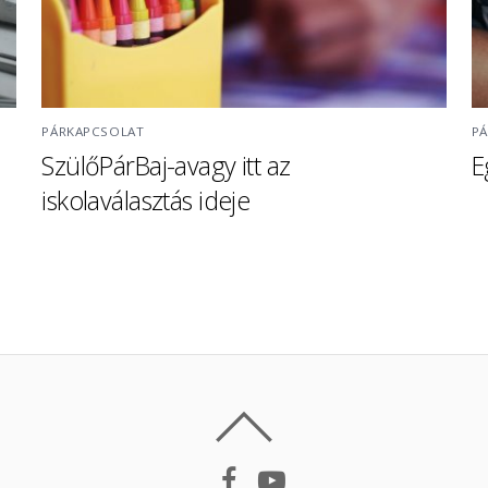
PÁRKAPCSOLAT
P
SzülőPárBaj-avagy itt az
E
iskolaválasztás ideje