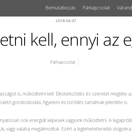
Bemutatkozás
Párkapcsolat
Várand
2018-06-07
etni kell, ennyi az 
Párkapcsolat
sságot is, működtetni kell. Elköteleződés és szeretet megléte a
ülető gondoskodás, figyelem és törődés tartalmak jelenléte is.
yatosan sok energiát képesek vagyunk működtetni. A legapróbb r
, vagy valaha megálmodtuk. Ezért a leglehetetlenebb dolgokra 