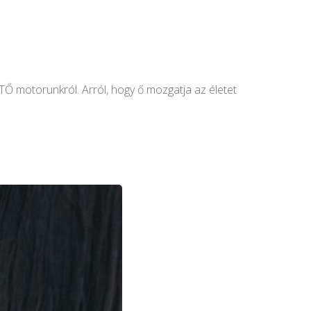
TŐ motorunkról. Arról, hogy ő mozgatja az életet