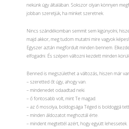
nekünk úgy általában. Sokszor olyan könnyen megf
jobban szeretjük, ha minket szeretnek.
Nincs szándékomban semmit sem kigúnyolni, hisze
majd akkor, meg tudom mutatni mire vagyok képes! 
Egyszer aztán megfordult minden bennem. Elkezdet
elfogadni. És szépen változni kezdett minden körül
Benned is megszülethet a változás, hiszen már van
– szeretted őt úgy, ahogy van.
– mindenedet odaadtad neki.
– ő fontosabb volt, mint Te magad.
– az ő mosolya, boldogsága Téged is boldoggá tett
– minden áldozatot meghoztál érte.
– mindent megtettél azért, hogy együtt lehessetek.