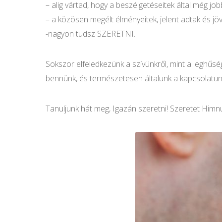
– alig vártad, hogy a beszélgetéseitek által még 
– a közösen megélt élményeitek, jelent adtak és jöv
-nagyon tudsz SZERETNI.
Sokszor elfeledkezünk a szívünkről, mint a leghűs
bennünk, és természetesen általunk a kapcsolatun
Tanuljunk hát meg, Igazán szeretni! Szeretet Himnu