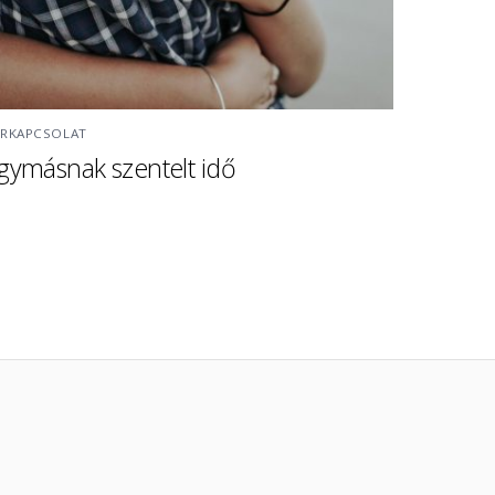
ÁRKAPCSOLAT
gymásnak szentelt idő