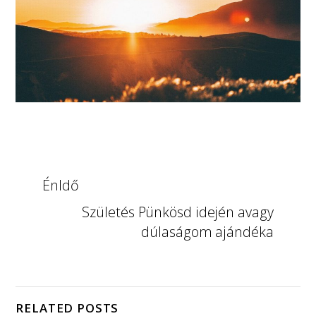
ÉnIdő
Születés Pünkösd idején avagy
dúlaságom ajándéka
RELATED POSTS