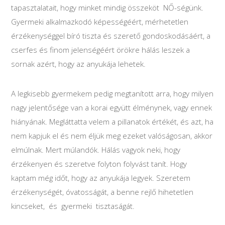
tapasztalatait, hogy minket mindig összeköt NŐ-ségünk.
Gyermeki alkalmazkodó képességéért, mérhetetlen
érzékenységgel bíró tiszta és szerető gondoskodásáért, a
cserfes és finom jelenségéért örökre hálás leszek a
sornak azért, hogy az anyukája lehetek.
A legkisebb gyermekem pedig megtanított arra, hogy milyen
nagy jelentősége van a korai együtt élménynek, vagy ennek
hiányának. Megláttatta velem a pillanatok értékét, és azt, ha
nem kapjuk el és nem éljük meg ezeket valóságosan, akkor
elmúlnak. Mert múlandók. Hálás vagyok neki, hogy
érzékenyen és szeretve folyton folyvást tanít. Hogy
kaptam még időt, hogy az anyukája legyek. Szeretem
érzékenységét, óvatosságát, a benne rejlő hihetetlen
kincseket, és gyermeki tisztaságát.