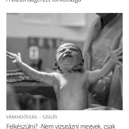
VÁRANDÓSSÁG – SZÜLÉS
Felkészülni? -Nem vizsgázni megyek, csak