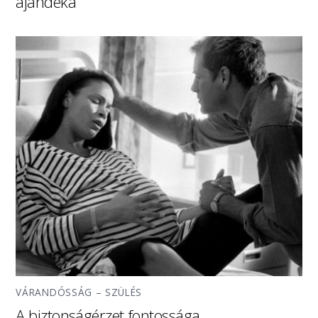
ajándéka
VÁRANDÓSSÁG – SZÜLÉS
A biztonságérzet fontossága