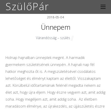
SzülőPár
2018-05-04
Ünnepem
Várandósság – szülés
Holnap hajnalban ünneplek megint. A harmadik
gyermekem születésének ünnepén. A hajnali nap fél
hatkor meghozta őt is. A megszületésével csodálatos
lehetőséget és élményt kaptam az élettől. Visszakaptam
azt. Körülbelül időtartamának felénél megadta nekem az
élet azt, hogy újra éljem. Hogy észre vegyem azt, amit addig
soha. Hogy megéljem azt, amit addig soha. Az életben
maradásom élménye, az újrakezdés, az újjászületés észre