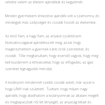
vetette velem az életem ajándékát és kegyelmét.
Minden gyermekem érkezése ajándék volt a számomra, és
mindegyik más szépséget és csodát hozott az életembe.
Az első fiam, a nagy fiam, az anyává születésem
titokzatosságával ajándékozott meg, azzal, hogy
megérezhettem a gyermek iránti örök szeretetet, és
csodát. Tőle megtanultam, hogy esendő vagyok, hogy meg
kell küzdenem a kihívásokkal, hogy az elfogadás, az igaz
szeretet legnagyobb mércéje.
A kislányom mindennél szebb csodát adott, már azzal is
hogy LÁNY-nak született. Tudtam, hogy milyen nagy
ajándék, hogy átadhatom a kislányomnak az általam megélt
és megtapasztalt női lét lényegét, az anyaság titkait és